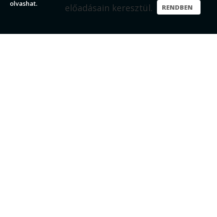
olvashat.
előadásain keresztül.
RENDBEN
KINEK AJÁNLJUK?
Szállodák, éttermek
Utazási irodák