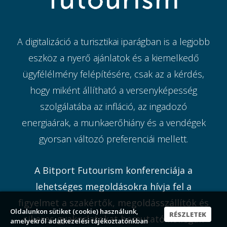
A digitalizáció a turisztikai iparágban is a legjobb
eszköz a nyerő ajánlatok és a kiemelkedő
ügyfélélmény felépítésére, csak az a kérdés,
hogy miként állítható a versenyképesség
szolgálatába az infláció, az ingadozó
energiaárak, a munkaerőhiány és a vendégek
gyorsan változó preferenciái mellett.
A Bitport Futourism konferenciája a
lehetséges megoldásokra hívja fel a
figyelmet a szakértők, megoldásszállítók és
Oldalunkon sütiket (cookie) használunk,
RÉSZLETEK
sikeres gyakorlatokat bemutató kollégák
amelyekről adatkezelési tájékoztatónkban